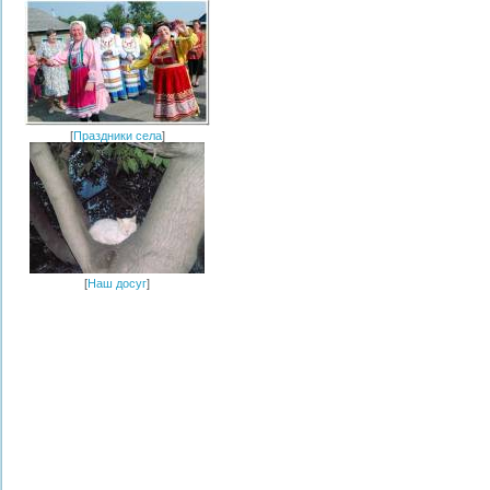
[
Праздники села
]
[
Наш досуг
]