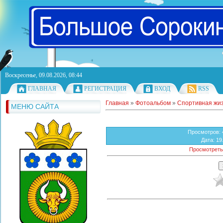
Воскресенье, 09.08.2026, 08:44
ГЛАВНАЯ
РЕГИСТРАЦИЯ
ВХОД
RSS
Главная
»
Фотоальбом
»
Спортивная жи
МЕНЮ САЙТА
Просмотров
:
Дата
: 19
Просмотреть