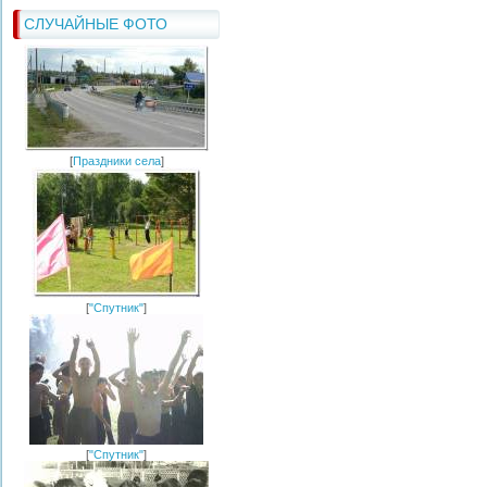
СЛУЧАЙНЫЕ ФОТО
[
Праздники села
]
[
"Спутник"
]
[
"Спутник"
]