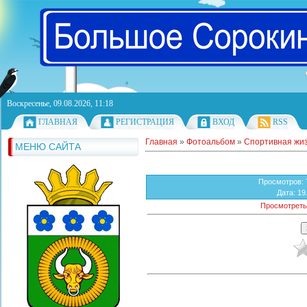
Воскресенье, 09.08.2026, 11:18
ГЛАВНАЯ
РЕГИСТРАЦИЯ
ВХОД
RSS
Главная
»
Фотоальбом
»
Спортивная жи
МЕНЮ САЙТА
Просмотров
:
Дата
: 19
Просмотреть