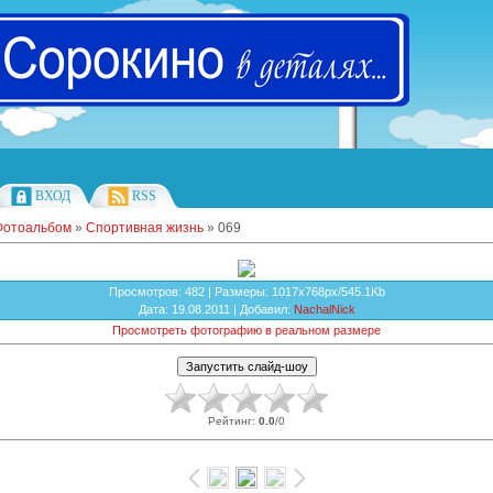
ВХОД
RSS
Фотоальбом
»
Спортивная жизнь
» 069
Просмотров
: 482 |
Размеры
: 1017x768px/545.1Kb
Дата
: 19.08.2011 |
Добавил
:
NachalNick
Просмотреть фотографию в реальном размере
Рейтинг
:
0.0
/
0