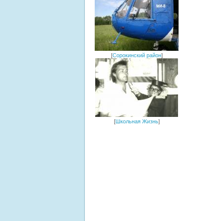
[
Сорокинский район
]
[
Школьная Жизнь
]