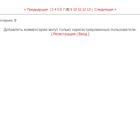
« Предыдущая
|
3
4
5
6
7
[
8
]
9
10
11
12
13
|
Следующая »
нтариев
:
0
Добавлять комментарии могут только зарегистрированные пользователи.
[
Регистрация
|
Вход
]