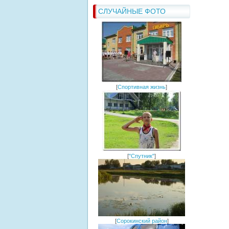
СЛУЧАЙНЫЕ ФОТО
[
Спортивная жизнь
]
[
"Спутник"
]
[
Сорокинский район
]