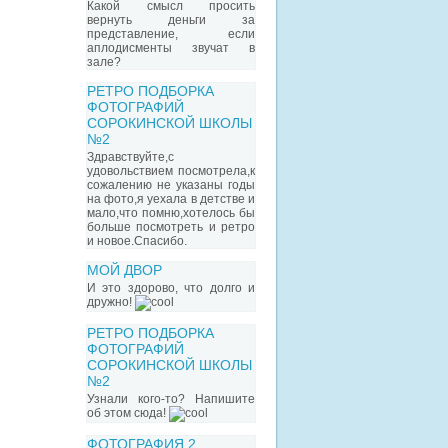
Какой смысл просить
вернуть деньги за
представление, если
аплодисменты звучат в
зале?
РЕТРО ПОДБОРКА
ФОТОГРАФИЙ
СОРОКИНСКОЙ ШКОЛЫ
№2
Здравствуйте,с
удовольствием посмотрела,к
сожалению не указаны годы
на фото,я уехала в детстве и
мало,что помню,хотелось бы
больше посмотреть и ретро
и новое.Спасибо.
МОЙ ДВОР
И это здорово, что долго и
дружно!
РЕТРО ПОДБОРКА
ФОТОГРАФИЙ
СОРОКИНСКОЙ ШКОЛЫ
№2
Узнали кого-то? Напишите
об этом сюда!
ФОТОГРАФИЯ 2