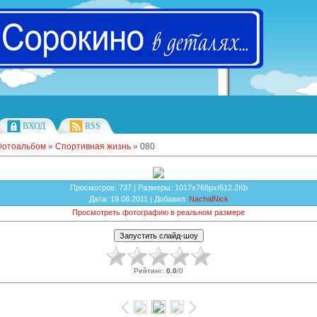
ВХОД
RSS
Фотоальбом
»
Спортивная жизнь
» 080
Просмотров
: 737 |
Размеры
: 1017x768px/612.2Kb
Дата
: 19.08.2011 |
Добавил
:
NachalNick
Просмотреть фотографию в реальном размере
Рейтинг
:
0.0
/
0