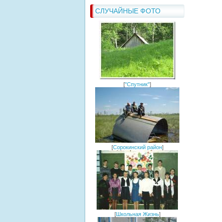
СЛУЧАЙНЫЕ ФОТО
[
"Спутник"
]
[
Сорокинский район
]
[
Школьная Жизнь
]