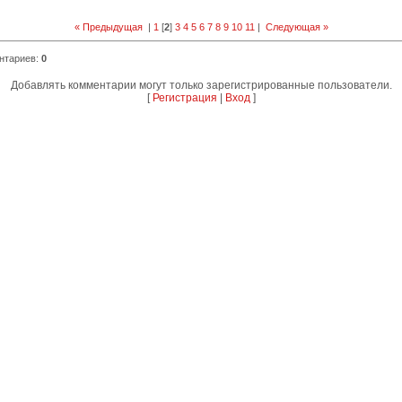
« Предыдущая
|
1
[
2
]
3
4
5
6
7
8
9
10
11
|
Следующая »
нтариев
:
0
Добавлять комментарии могут только зарегистрированные пользователи.
[
Регистрация
|
Вход
]