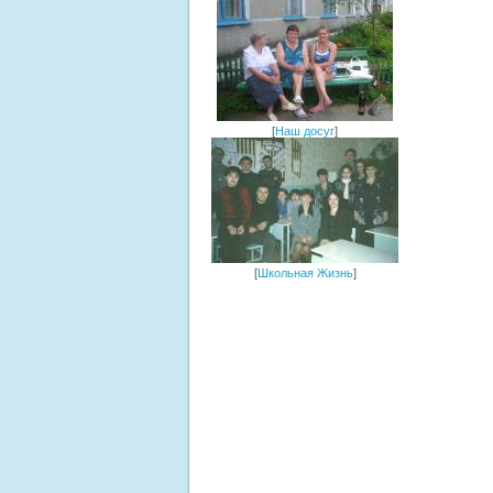
[
Наш досуг
]
[
Школьная Жизнь
]