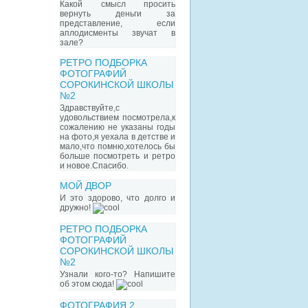
Какой смысл просить
вернуть деньги за
представление, если
аплодисменты звучат в
зале?
РЕТРО ПОДБОРКА
ФОТОГРАФИЙ
СОРОКИНСКОЙ ШКОЛЫ
№2
Здравствуйте,с
удовольствием посмотрела,к
сожалению не указаны годы
на фото,я уехала в детстве и
мало,что помню,хотелось бы
больше посмотреть и ретро
и новое.Спасибо.
МОЙ ДВОР
И это здорово, что долго и
дружно!
РЕТРО ПОДБОРКА
ФОТОГРАФИЙ
СОРОКИНСКОЙ ШКОЛЫ
№2
Узнали кого-то? Напишите
об этом сюда!
ФОТОГРАФИЯ 2