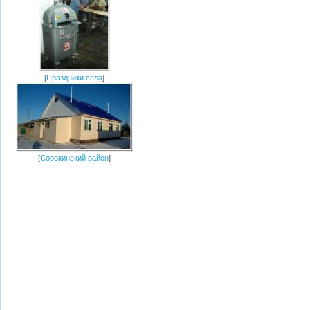
[
Праздники села
]
[
Сорокинский район
]