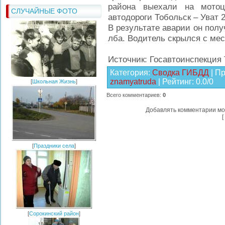
района выехали на мото
СЛУЧАЙНЫЕ ФОТО
автодороги Тобольск – Уват 
В результате аварии он полу
лба. Водитель скрылся с мес
Источник: Госавтоинспекция
Категория
:
Сводка ГИБДД
|
Пр
znamyatruda
|
Рейтинг
:
0.0
/
0
[
Школьная Жизнь
]
Всего комментариев
:
0
Добавлять комментарии мо
[
[
Праздники села
]
[
Сорокинский район
]