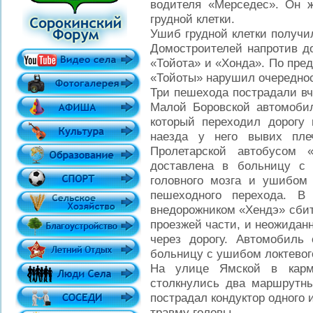
водителя «Мерседес». Он 
грудной клетки.
Ушиб грудной клетки получи
Домостроителей напротив до
«Тойота» и «Хонда». По пре
«Тойоты» нарушил очереднос
Три пешехода пострадали вч
Малой Боровской автомоби
который переходил дорогу 
наезда у него вывих пл
Пролетарской автобусом 
доставлена в больницу с 
головного мозга и ушибом
пешеходного перехода. 
внедорожником «Хендэ» сбит
проезжей части, и неожидан
через дорогу. Автомобиль
больницу с ушибом локтевог
На улице Ямской в карма
столкнулись два маршрутны
пострадал кондуктор одного 
травму головы.