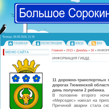
Четверг, 06.08.2026, 21:50
ГЛАВНАЯ
РЕГИСТРАЦИЯ
ВХОД
RSS
Главная
»
2015
»
Декабрь
»
30
» ИНФОР
МЕНЮ САЙТА
ИНФОРМАЦИЯ ГИБДД
11 дорожно-транспортных 
дорогах Тюменской области
день получили 2 ребенка.
В половине второго но
«Мерседес» наехал на припа
Причиной аварии стала ско