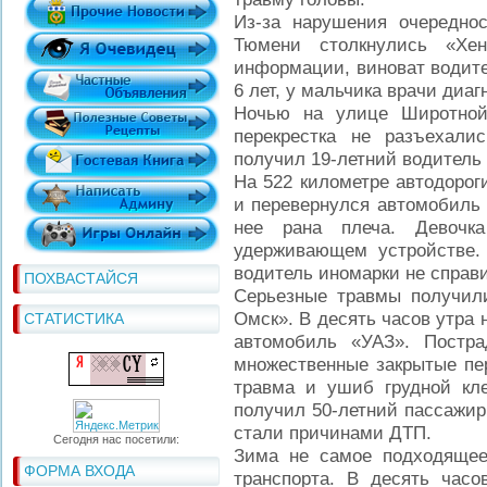
Из-за нарушения очередно
Тюмени столкнулись «Хен
информации, виноват водите
6 лет, у мальчика врачи диа
Ночью на улице Широтной
перекрестка не разъехали
получил 19-летний водитель
На 522 километре автодорог
и перевернулся автомобиль 
нее рана плеча. Девочк
удерживающем устройстве.
водитель иномарки не справ
ПОХВАСТАЙСЯ
Серьезные травмы получили
Омск». В десять часов утра 
СТАТИСТИКА
автомобиль «УАЗ». Постра
множественные закрытые пер
травма и ушиб грудной кле
получил 50-летний пассажир
стали причинами ДТП.
Сегодня нас посетили:
Зима не самое подходящее
ФОРМА ВХОДА
транспорта. В десять часо