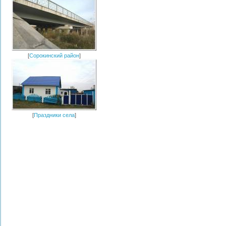
[
Сорокинский район
]
[
Праздники села
]