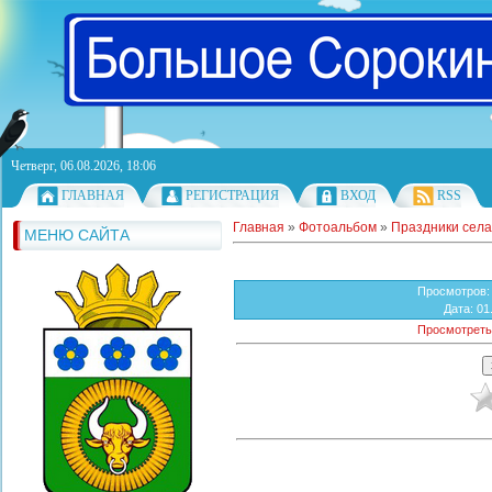
Четверг, 06.08.2026, 18:06
ГЛАВНАЯ
РЕГИСТРАЦИЯ
ВХОД
RSS
Главная
»
Фотоальбом
»
Праздники села
МЕНЮ САЙТА
Просмотров
:
Дата
: 01
Просмотреть