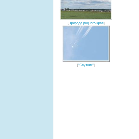
[
Природа родного края
]
[
"Спутник"
]