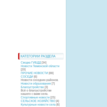
КАТЕГОРИИ РАЗДЕЛА
Сводка ГИБДД
[34]
Новости Тюменской области
[20]
ПРОЧИЕ НОВОСТИ
[88]
СОСЕДИ
[6]
Новости соседних районов.
Новости образования
[7]
Благоустройство
[3]
Всё о благоустройстве
нашего с вами села.
Спортивные новости
[25]
СЕЛЬСКОЕ ХОЗЯЙСТВО
[4]
Культурные новости села
[6]