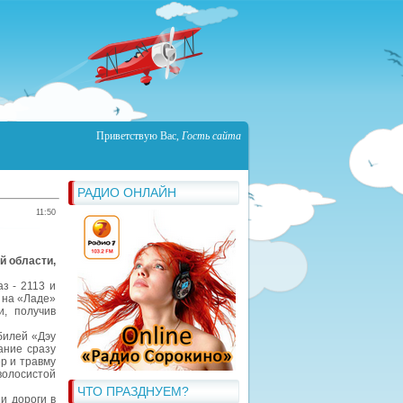
Приветствую Вас
,
Гость сайта
РАДИО ОНЛАЙН
11:50
й области,
з - 2113 и
 на «Ладе»
и, получив
билей «Дэу
ание сразу
р и травму
волосистой
ЧТО ПРАЗДНУЕМ?
и дороги в