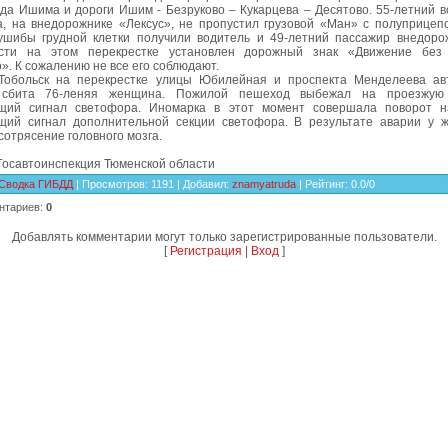
ода Ишима и дороги Ишим - Безруково – Кукарцева – Десятово. 55-летний в
а, на внедорожнике «Лексус», не пропустил грузовой «Ман» с полуприцеп
ушибы грудной клетки получили водитель и 49-летний пассажир внедоро
ости на этом перекрестке установлен дорожный знак «Движение без 
. К сожалению не все его соблюдают.
Тобольск на перекрестке улицы Юбилейная и проспекта Менделеева ав
 сбита 76-леняя женщина. Пожилой пешеход выбежал на проезжую
щий сигнал светофора. Иномарка в этот момент совершала поворот н
ий сигнал дополнительной секции светофора. В результате аварии у 
отрясение головного мозга.
 Госавтоинспекция Тюменской области
Сводка ГИБДД
|
Просмотров
: 1191 |
Добавил
:
znamyatruda
|
Рейтинг
:
0.0
/
0
нтариев
:
0
Добавлять комментарии могут только зарегистрированные пользователи.
[
Регистрация
|
Вход
]