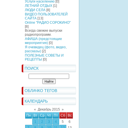
Услуги населению
[0]
ЛЕТНИЙ ОТДЫХ
[1]
ЛЮДИ СЕЛА
[8]
ВИДЕО ПОЛЬЗОВАТЕЛЕЙ
САЙТА
[13]
Online "РАДИО СОРОКИНО"
[8]
Всегда свежие выпуски
радиопрограмм.
АФИША (предстоящие
мероприятия)
[0]
Я очевидец (фото, видео,
рассказы)
[2]
ПОЛЕЗНЫЕ СОВЕТЫ И
РЕЦЕПТЫ
[0]
ПОИСК
ОБЛАЧКО ТЕГОВ
КАЛЕНДАРЬ
«
Декабрь 2015
»
Пн
Вт
Ср
Чт
Пт
Сб
Вс
1
2
3
4
5
6
7
8
9
10
11
12
13