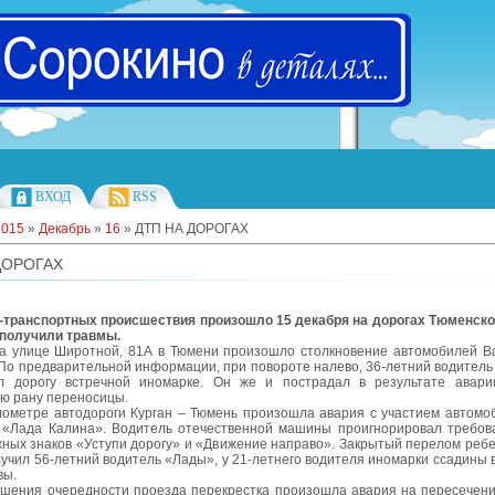
ВХОД
RSS
2015
»
Декабрь
»
16
» ДТП НА ДОРОГАХ
ДОРОГАХ
-транспортных происшествия произошло 15 декабря на дорогах Тюменско
 получили травмы.
а улице Широтной, 81А в Тюмени произошло столкновение автомобилей Ва
 По предварительной информации, при повороте налево, 36-летний водитель
л дорогу встречной иномарке. Он же и пострадал в результате авари
ю рану переносицы.
лометре автодороги Курган – Тюмень произошла авария с участием автомо
 «Лада Калина». Водитель отечественной машины проигнорировал требов
жных знаков «Уступи дорогу» и «Движение направо». Закрытый перелом ребе
учил 56-летний водитель «Лады», у 21-летнего водителя иномарки ссадины 
вы.
ушения очередности проезда перекрестка произошла авария на пересечени