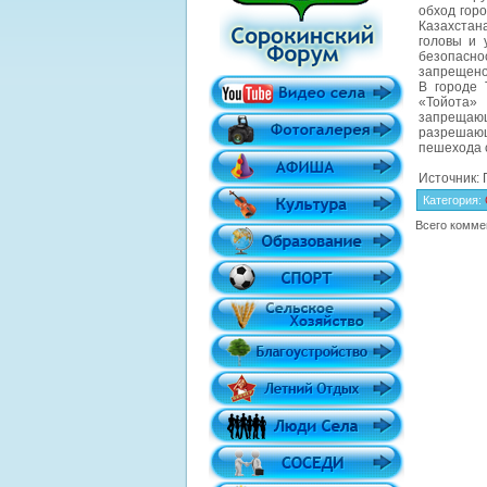
обход гор
Казахстан
головы и 
безопасн
запрещено»
В городе 
«Тойота»
запрещаю
разрешающ
пешехода с
Источник:
Категория
:
Всего комме