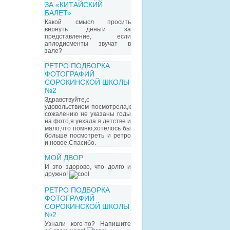
ЗА «КИТАЙСКИЙ
БАЛЕТ»
Какой смысл просить
вернуть деньги за
представление, если
аплодисменты звучат в
зале?
РЕТРО ПОДБОРКА
ФОТОГРАФИЙ
СОРОКИНСКОЙ ШКОЛЫ
№2
Здравствуйте,с
удовольствием посмотрела,к
сожалению не указаны годы
на фото,я уехала в детстве и
мало,что помню,хотелось бы
больше посмотреть и ретро
и новое.Спасибо.
МОЙ ДВОР
И это здорово, что долго и
дружно!
РЕТРО ПОДБОРКА
ФОТОГРАФИЙ
СОРОКИНСКОЙ ШКОЛЫ
№2
Узнали кого-то? Напишите