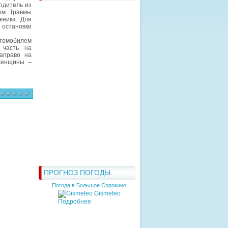
одитель из
ом. Травмы
жника. Для
остановки
томобилем
 часть на
аправо на
женщины –
ПРОГНОЗ ПОГОДЫ
Погода в Большое Сорокино
Gismeteo
Подробнее