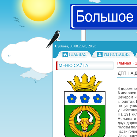
Суббота, 08.08.2026, 20:26
ГЛАВНАЯ
РЕГИСТРАЦИЯ
Главная
»
МЕНЮ САЙТА
ДТП НА 
4 дорожно
6 человек
Вечером н
«Тойота».
не уступи
ушибленну
На 191 ки
Нексия» и
двух доро
головы пол
части голо
Из-за нар