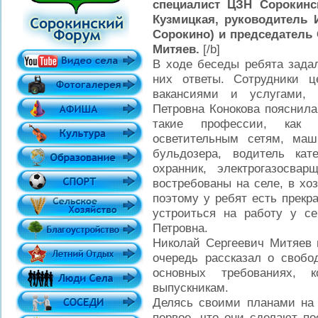
специалист ЦЗН Сорокинс
Кузмицкая, руководитель 
Сорокино) и председатель
Митяев.
[/b]
В ходе беседы ребята зада
них ответы. Сотрудники ц
вакансиями и услугами, 
Петровна Конокова пояснила
такие профессии, как 
осветительным сетям, маш
бульдозера, водитель кат
охранник, электрогазосва
востребованы на селе, в хо
поэтому у ребят есть прекр
устроиться на работу у с
Петровна.
Николай Сергеевич Митяев 
очередь рассказал о свобо
основных требованиях, 
выпускникам.
Делясь своими планами на 
первое, что они сделают по