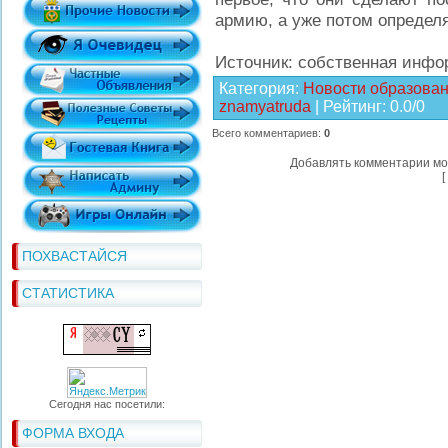
армию, а уже потом определ
Источник: собственная инф
Категория
:
Новости образова
znamyatruda
|
Рейтинг
:
0.0
/
0
Всего комментариев
:
0
Добавлять комментарии мо
[
ПОХВАСТАЙСЯ
СТАТИСТИКА
Сегодня нас посетили:
ФОРМА ВХОДА