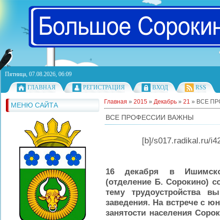
Пятница, 07.08.2026, 06:09
ГЛАВНАЯ
РЕГИСТРАЦИЯ
ВХОД
RSS
Главная
»
2015
»
Декабрь
»
21
» ВСЕ П
МЕНЮ САЙТА
ВСЕ ПРОФЕССИИ ВАЖНЫ
[
b
]/s017.radikal.ru/i
16 декабря в Ишимском
(отделение Б. Сорокино) с
тему трудоустройства вы
заведения. На встрече с ю
занятости населения Сорок