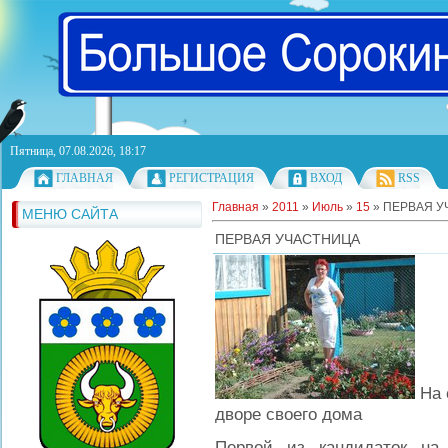
Пятница, 07.08.2026, 18:17
ГЛАВНАЯ
РЕГИСТРАЦИЯ
ВХОД
RSS
Главная
»
2011
»
Июль
»
15
» ПЕРВАЯ 
МЕНЮ САЙТА
ПЕРВАЯ УЧАСТНИЦА
На 
дворе своего дома
Первой из кандидаток на 