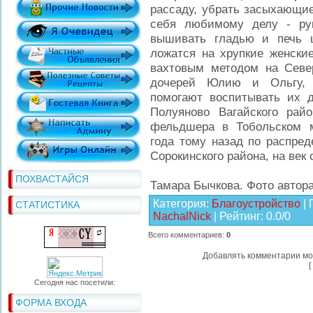
рассаду, убрать засыхающи
себя любимому делу - ру
вышивать гладью и печь 
ложатся на хрупкие женские
вахтовым методом на Севе
дочерей Юлию и Ольгу, д
помогают воспитывать их 
Полуяново Вагайского ра
фельдшера в Тобольском 
года тому назад по распре
Сорокинского района, на век
ПОХВАСТАЙСЯ
Тамара Бычкова. Фото автора
Категория
:
Благоустройство
|
СТАТИСТИКА
NachalNick
|
Рейтинг
:
0.0
/
0
Всего комментариев
:
0
Добавлять комментарии мо
[
Сегодня нас посетили:
ФОРМА ВХОДА