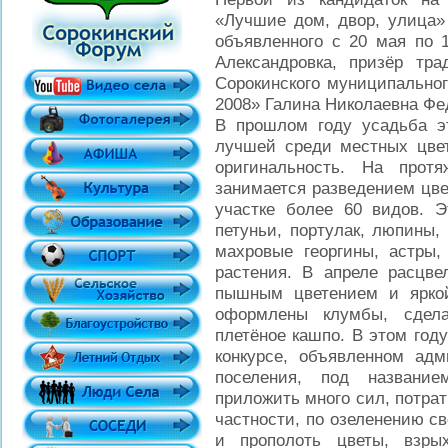
«Лучшие дом, двор, улица»
объявленного с 20 мая по 1
Александровка, призёр тра
Сорокинского муниципальног
2008» Галина Николаевна Фе
В прошлом году усадьба э
лучшей среди местных цвет
оригинальность. На прот
занимается разведением цве
участке более 60 видов. Э
петуньи, портулак, люпины,
махровые георгины, астры,
растения. В апреле расцве
пышным цветением и ярко
оформлены клумбы, сдел
плетёное кашпо. В этом год
конкурсе, объявленном адм
поселения, под названи
приложить много сил, потрат
частности, по озеленению с
и прополоть цветы, взры