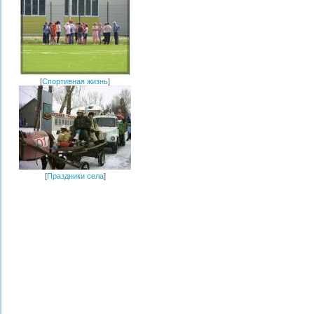
[
Спортивная жизнь
]
[
Праздники села
]