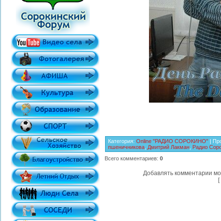
Категория
:
Online "РАДИО СОРОКИНО"
|
Пр
пшеничникова
,
Дмитрий Лакман
,
Радио Сор
Всего комментариев
:
0
Добавлять комментарии мо
[