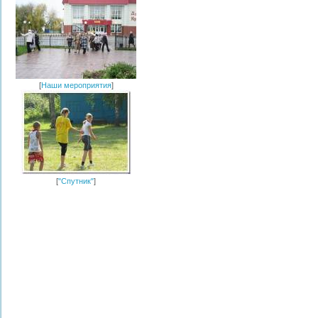
[
Наши мероприятия
]
[
"Спутник"
]