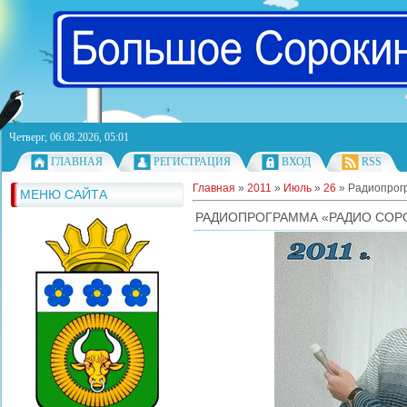
Четверг, 06.08.2026, 05:01
ГЛАВНАЯ
РЕГИСТРАЦИЯ
ВХОД
RSS
Главная
»
2011
»
Июль
»
26
» Радиопрогр
МЕНЮ САЙТА
РАДИОПРОГРАММА «РАДИО СОРОК