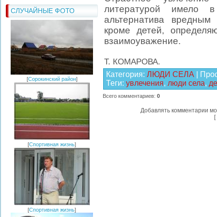
литературой имело в
СЛУЧАЙНЫЕ ФОТО
альтернатива вредным 
кроме детей, определя
взаимоуважение.
Т. КОМАРОВА.
Категория
:
ЛЮДИ СЕЛА
|
Про
[
Сорокинский район
]
Теги
:
увлечения
,
люди села
,
де
Всего комментариев
:
0
Добавлять комментарии мо
[
[
Спортивная жизнь
]
[
Спортивная жизнь
]