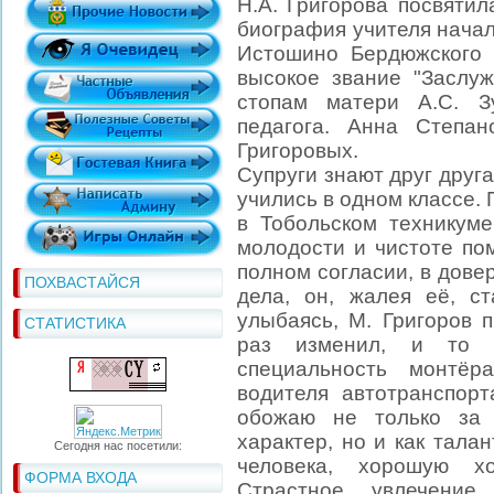
Н.А. Григорова посвятил
биография учителя начал
Истошино Бердюжского 
высокое звание "Заслу
стопам матери А.С. З
педагога. Анна Степа
Григоровых.
Супруги знают друг друга
учились в одном классе.
в Тобольском техникуме
молодости и чистоте по
полном согласии, в дове
ПОХВАСТАЙСЯ
дела, он, жалея её, с
улыбаясь, М. Григоров п
СТАТИСТИКА
раз изменил, и то 
специальность монтё
водителя автотранспор
обожаю не только за 
характер, но и как тала
Сегодня нас посетили:
человека, хорошую х
ФОРМА ВХОДА
Страстное увлечение