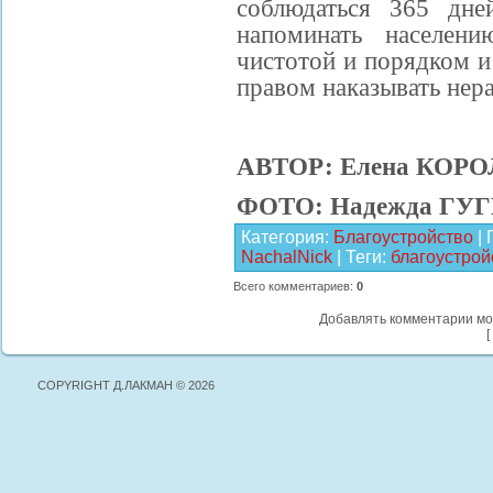
соблюдаться 365 дне
напоминать населени
чистотой и порядком и
правом наказывать нер
АВТОР: Елена КОР
ФОТО: Надежда ГУГ
Категория
:
Благоустройство
|
NachalNick
|
Теги
:
благоустрой
Всего комментариев
:
0
Добавлять комментарии мо
[
COPYRIGHT Д.ЛАКМАН © 2026