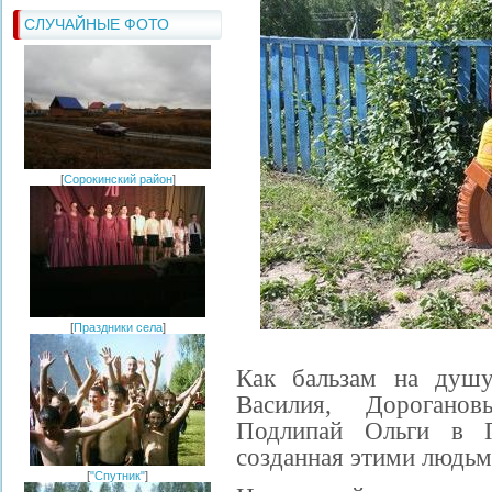
СЛУЧАЙНЫЕ ФОТО
[
Сорокинский район
]
[
Праздники села
]
Как бальзам на душу
Василия, Дорогано
Подлипай Ольги в По
созданная этими людьми
[
"Спутник"
]