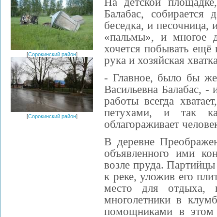
На детской площадке
Балабас, собирается 
беседка, и песочница, 
«пальмы», и многое 
хочется побывать ещё 
[
Сорокинский район
]
рука и хозяйская хватка
- Главное, было бы же
Васильевна Балабас, -
работы всегда хватает
петухами, и так к
[
Сорокинский район
]
облагораживает человек
В деревне Преображе
объявленного ими ко
возле пруда. Партийцы
к реке, уложив его пли
место для отдыха, 
многолетники в клум
помощниками в этом 