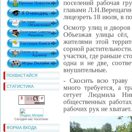
поселений рабочая гру
главами Л.Н.Верещагин
лицезреть 18 июля, в п
Осмотр улиц и дворов 
Объезжая улицы сёл,
жителями этой террит
сорной растительности
участки, где раньше ст
одна и не две, соотв
внушительные.
ПОХВАСТАЙСЯ
- Скосить всю траву
СТАТИСТИКА
много требуется, а тр
сетует Людмила Ник
общественных работах,
рабочих рук не хватает.
Сегодня нас посетили:
ФОРМА ВХОДА