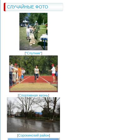
СЛУЧАЙНЫЕ ФОТО
[
"Спутник"
]
[
Спортивная жизнь
]
[
Сорокинский район
]