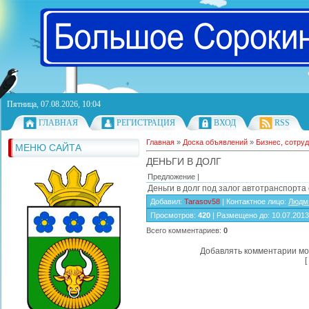
Пятница, 07.08.2026, 10:04
ГЛАВНАЯ
РЕГИСТРАЦИЯ
ВХОД
RSS
Главная
»
Доска объявлений
»
Бизнес, сотру
МЕНЮ САЙТА
ДЕНЬГИ В ДОЛГ
Предложение |
Деньги в долг под залог автотранспорта 
Добавил
:
Tarasov58
|
Контактное лицо
:
Людм
Просмотров
:
420
|
Размещено до
: 10.07.2013
Всего комментариев
:
0
Добавлять комментарии мо
[