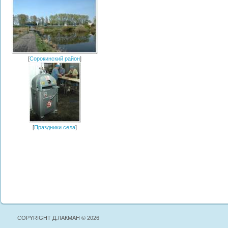
[
Сорокинский район
]
[
Праздники села
]
COPYRIGHT Д.ЛАКМАН © 2026