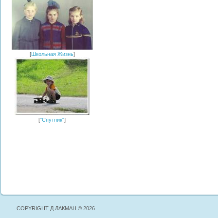
[
Школьная Жизнь
]
[
"Спутник"
]
COPYRIGHT Д.ЛАКМАН © 2026