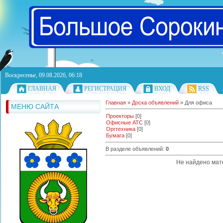
Воскресенье, 09.08.2026, 06:18
ГЛАВНАЯ
РЕГИСТРАЦИЯ
ВХОД
RSS
Главная
»
Доска объявлений
» Для офиса
МЕНЮ САЙТА
Проекторы
[0]
Офисные АТС
[0]
Оргтехника
[0]
Бумага
[0]
В разделе объявлений
:
0
Не найдено мат