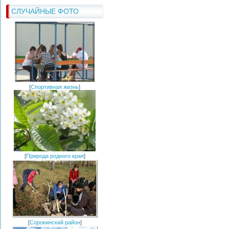
СЛУЧАЙНЫЕ ФОТО
[
Спортивная жизнь
]
[
Природа родного края
]
[
Сорокинский район
]