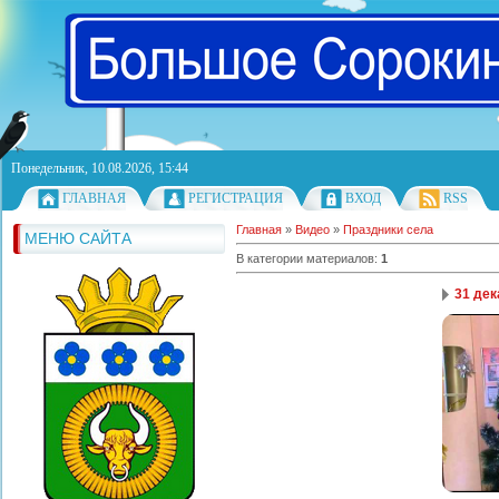
Понедельник, 10.08.2026, 15:44
ГЛАВНАЯ
РЕГИСТРАЦИЯ
ВХОД
RSS
Главная
»
Видео
»
Праздники села
МЕНЮ САЙТА
В категории материалов
:
1
31 дек