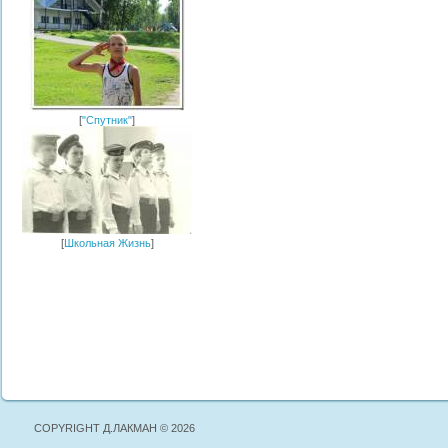
[
"Спутник"
]
[
Школьная Жизнь
]
COPYRIGHT Д.ЛАКМАН © 2026