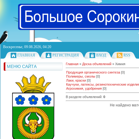
Воскресенье, 09.08.2026, 04:20
ГЛАВНАЯ
РЕГИСТРАЦИЯ
ВХОД
RSS
Главная
»
Доска объявлений
» Химия
МЕНЮ САЙТА
Продукция органического синтеза
[0]
Полимеры, смолы
[0]
Лаки, краски
[0]
Каучуки, латексы, резинотехнические издели
Агрохимия, удобрения
[0]
В разделе объявлений
:
0
Не найдено мат