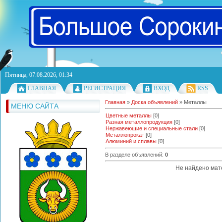
Пятница, 07.08.2026, 01:34
ГЛАВНАЯ
РЕГИСТРАЦИЯ
ВХОД
RSS
Главная
»
Доска объявлений
» Металлы
МЕНЮ САЙТА
Цветные металлы
[0]
Разная металлопродукция
[0]
Нержавеющие и специальные стали
[0]
Металлопрокат
[0]
Алюминий и сплавы
[0]
В разделе объявлений
:
0
Не найдено мат