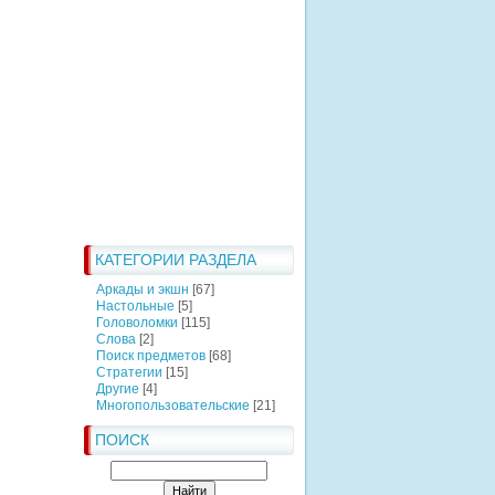
КАТЕГОРИИ РАЗДЕЛА
Аркады и экшн
[67]
Настольные
[5]
Головоломки
[115]
Слова
[2]
Поиск предметов
[68]
Стратегии
[15]
Другие
[4]
Многопользовательские
[21]
ПОИСК