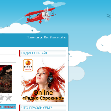
Приветствую Вас
,
Гость сайта
РАДИО ОНЛАЙН
/
0
д
|
Вперед »
ЧТО ПРАЗДНУЕМ?