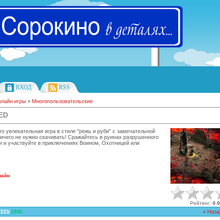
ВХОД
RSS
лайн игры
»
Многопользовательские
ED
это увлекательная игра в стиле "режь и руби" с замечательной
ничего не нужно скачивать! Сражайтесь в руинах разрушенного
 и участвуйте в приключениях Воином, Охотницей или
лайн
Рейтинг
:
0.0
333
/
1940
« Наза