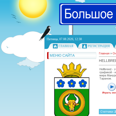
Пятница, 07.08.2026, 12:38
ГЛАВНАЯ
РЕГИСТРАЦИЯ
Главная
»
Он
МЕНЮ САЙТА
HELLBRE
Hellbreed - 
графикой - 
мира Манури
Тараном.
Играть он
Счетчики
:
2