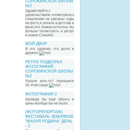
СОРОКИНСКОЙ ШКОЛЫ
№2
Здравствуйте,с
удовольствием посмотрела,к
сожалению не указаны годы
на фото,я уехала в детстве и
мало,что помню,хотелось бы
больше посмотреть и ретро
и новое.Спасибо.
МОЙ ДВОР
И это здорово, что долго и
дружно!
РЕТРО ПОДБОРКА
ФОТОГРАФИЙ
СОРОКИНСКОЙ ШКОЛЫ
№2
Узнали кого-то? Напишите
об этом сюда!
ФОТОГРАФИЯ 2
провода бы ещё убрать и
цены вообще бы не было.
(ФОТОРЕПОРТАЖ)
ФЕСТИВАЛЬ ЗЕМЛЯКОВ
"МАЛАЯ РОДИНА" ДЕНЬ
- 1