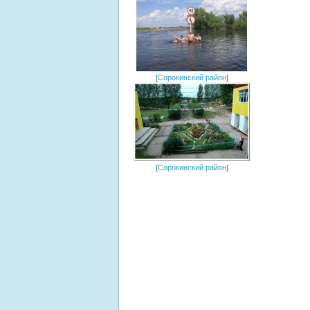
[
Сорокинский район
]
[
Сорокинский район
]