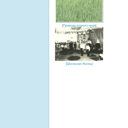
[
Природа родного края
]
[
Школьная Жизнь
]