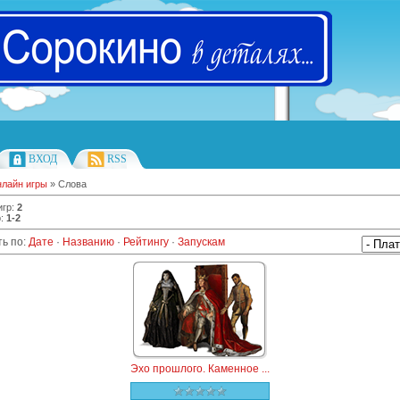
ВХОД
RSS
лайн игры
» Слова
игр
:
2
р
:
1-2
ь по
:
Дате
·
Названию
·
Рейтингу
·
Запускам
Эхо прошлого. Каменное ...