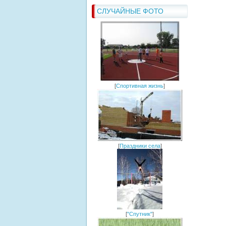
СЛУЧАЙНЫЕ ФОТО
[
Спортивная жизнь
]
[
Праздники села
]
[
"Спутник"
]