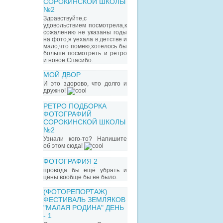
СОРОКИНСКОЙ ШКОЛЫ
№2
Здравствуйте,с
удовольствием посмотрела,к
сожалению не указаны годы
на фото,я уехала в детстве и
мало,что помню,хотелось бы
больше посмотреть и ретро
и новое.Спасибо.
МОЙ ДВОР
И это здорово, что долго и
дружно!
РЕТРО ПОДБОРКА
ФОТОГРАФИЙ
СОРОКИНСКОЙ ШКОЛЫ
№2
Узнали кого-то? Напишите
об этом сюда!
ФОТОГРАФИЯ 2
провода бы ещё убрать и
цены вообще бы не было.
(ФОТОРЕПОРТАЖ)
ФЕСТИВАЛЬ ЗЕМЛЯКОВ
"МАЛАЯ РОДИНА" ДЕНЬ
- 1