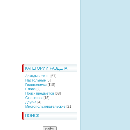
КАТЕГОРИИ РАЗДЕЛА
Аркады и экшн
[67]
Настольные
[5]
Головоломки
[115]
Слова
[2]
Поиск предметов
[68]
Стратегии
[15]
Другие
[4]
Многопользовательские
[21]
ПОИСК