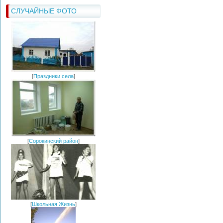
СЛУЧАЙНЫЕ ФОТО
[
Праздники села
]
[
Сорокинский район
]
[
Школьная Жизнь
]