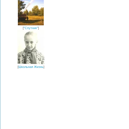
[
"Спутник"
]
[
Школьная Жизнь
]