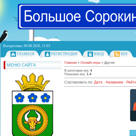
Воскресенье, 09.08.2026, 11:03
ГЛАВНАЯ
РЕГИСТРАЦИЯ
ВХОД
RSS
Главная
»
Онлайн игры
» Другие
МЕНЮ САЙТА
В категории игр
:
4
Показано игр
:
1-4
Сортировать по
:
Дате
·
Названию
·
Рейти