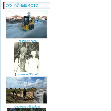
СЛУЧАЙНЫЕ ФОТО
[
Праздники села
]
[
Школьная Жизнь
]
[
Сорокинский район
]