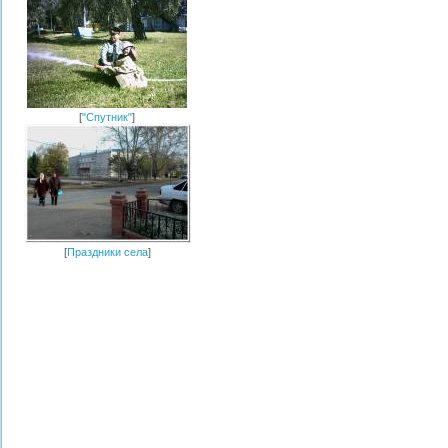
[
"Спутник"
]
[
Праздники села
]