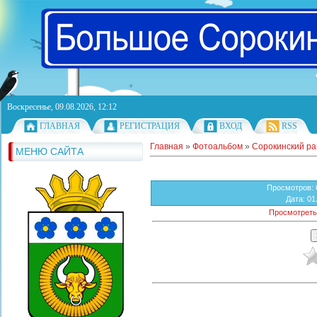
Воскресенье, 09.08.2026, 12:12
ГЛАВНАЯ
РЕГИСТРАЦИЯ
ВХОД
RSS
Главная
»
Фотоальбом
»
Сорокинский р
МЕНЮ САЙТА
Просмотров
:
Дата
: 01
Просмотреть