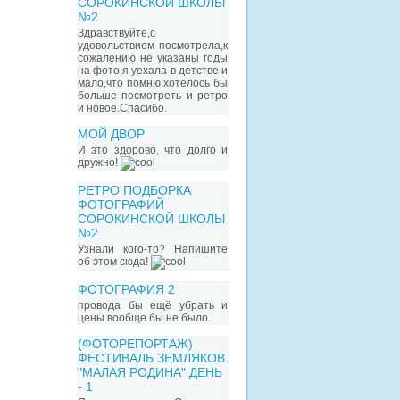
СОРОКИНСКОЙ ШКОЛЫ
№2
Здравствуйте,с
удовольствием посмотрела,к
сожалению не указаны годы
на фото,я уехала в детстве и
мало,что помню,хотелось бы
больше посмотреть и ретро
и новое.Спасибо.
МОЙ ДВОР
И это здорово, что долго и
дружно!
РЕТРО ПОДБОРКА
ФОТОГРАФИЙ
СОРОКИНСКОЙ ШКОЛЫ
№2
Узнали кого-то? Напишите
об этом сюда!
ФОТОГРАФИЯ 2
провода бы ещё убрать и
цены вообще бы не было.
(ФОТОРЕПОРТАЖ)
ФЕСТИВАЛЬ ЗЕМЛЯКОВ
"МАЛАЯ РОДИНА" ДЕНЬ
- 1