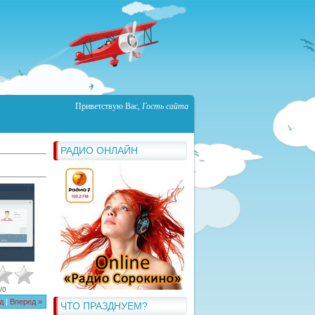
Приветствую Вас
,
Гость сайта
РАДИО ОНЛАЙН
/
0
д
|
Вперед »
ЧТО ПРАЗДНУЕМ?