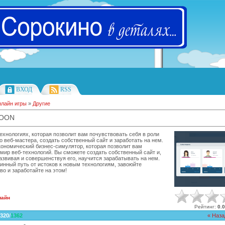
ВХОД
RSS
лайн игры
»
Другие
COON
технологиях, которая позволит вам почувствовать себя в роли
 веб-мастера, создать собственный сайт и заработать на нем.
экономический бизнес-симулятор, которая позволит вам
 мир веб-технологий. Вы сможете создать собственный сайт и,
азвивая и совершенствуя его, научится зарабатывать на нем.
инный путь от истоков к новым технологиям, завоюйте
о и заработайте на этом!
лайн
Рейтинг
:
0.0
320
/
1362
« Наза