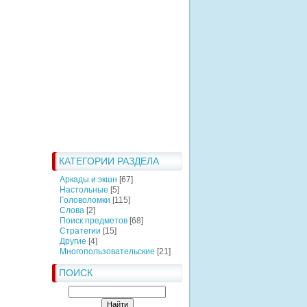
КАТЕГОРИИ РАЗДЕЛА
Аркады и экшн
[67]
Настольные
[5]
Головоломки
[115]
Слова
[2]
Поиск предметов
[68]
Стратегии
[15]
Другие
[4]
Многопользовательские
[21]
ПОИСК