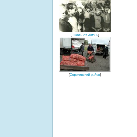
[
Школьная Жизнь
]
[
Сорокинский район
]