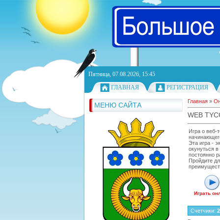
Пятница, 07.08.2026, 15:45
ГЛАВНАЯ
РЕГИСТРАЦИЯ
Главная
»
Он
МЕНЮ САЙТА
WEB TY
Игра о веб-
начинающего
Эта игра - 
окунуться в
постоянно р
Пройдите дл
преимуществ
Играть он
Счетчики
:
2