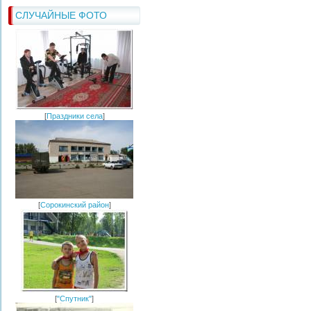
СЛУЧАЙНЫЕ ФОТО
[
Праздники села
]
[
Сорокинский район
]
[
"Спутник"
]