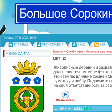
Пятница, 07.08.2026, 19:09
ГЛАВНАЯ
РЕГИСТРАЦИЯ
ВХОД
RSS
Главная
»
Онлайн игры
»
Многопользователь
МЕНЮ САЙТА
METIN2
Живописные деревни и захва
дальневосточном мире фэнтези
этой земле: влияние Камней М
суматоху и войну. Поднимите с
на себя ответственность за сво
Играть онлайн
Счетчики
:
2333
/
1970