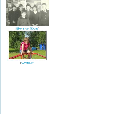
[
Школьная Жизнь
]
[
"Спутник"
]