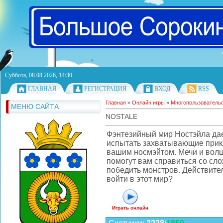
Суббота, 08.08.2026, 14:30
ГЛАВНАЯ
РЕГИСТРАЦИЯ
ВХОД
RSS
Главная
»
Онлайн игры
»
Многопользователь
МЕНЮ САЙТА
NOSTALE
Фэнтезийный мир Ностэйла да
испытать захватывающие прик
вашим носмэйтом. Мечи и во
помогут вам справиться со сл
победить монстров. Действите
войти в этот мир?
Играть онлайн