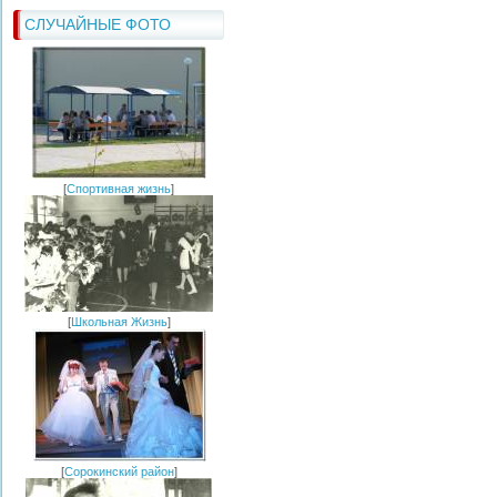
СЛУЧАЙНЫЕ ФОТО
[
Спортивная жизнь
]
[
Школьная Жизнь
]
[
Сорокинский район
]