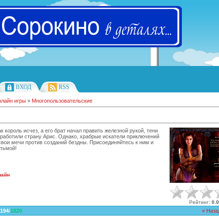
ВХОД
RSS
лайн игры
»
Многопользовательские
ак король исчез, а его брат начал править железной рукой, тени
работили страну Арис. Однако, храбрые искатели приключений
вои мечи против созданий бездны. Присоединяйтесь к ним и
 тьмой!
лайн
Рейтинг
:
0.0
194
/
1820
« Наза