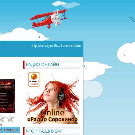
Приветствую Вас
,
Гость сайта
РАДИО ОНЛАЙН
/
0
д
|
Вперед »
ЧТО ПРАЗДНУЕМ?