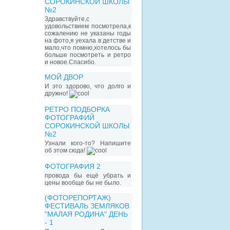
СОРОКИНСКОЙ ШКОЛЫ
№2
Здравствуйте,с
удовольствием посмотрела,к
сожалению не указаны годы
на фото,я уехала в детстве и
мало,что помню,хотелось бы
больше посмотреть и ретро
и новое.Спасибо.
МОЙ ДВОР
И это здорово, что долго и
дружно!
РЕТРО ПОДБОРКА
ФОТОГРАФИЙ
СОРОКИНСКОЙ ШКОЛЫ
№2
Узнали кого-то? Напишите
об этом сюда!
ФОТОГРАФИЯ 2
провода бы ещё убрать и
цены вообще бы не было.
(ФОТОРЕПОРТАЖ)
ФЕСТИВАЛЬ ЗЕМЛЯКОВ
"МАЛАЯ РОДИНА" ДЕНЬ
- 1