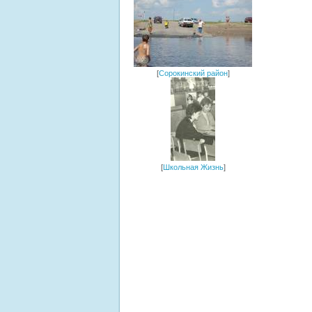
[
Сорокинский район
]
[
Школьная Жизнь
]