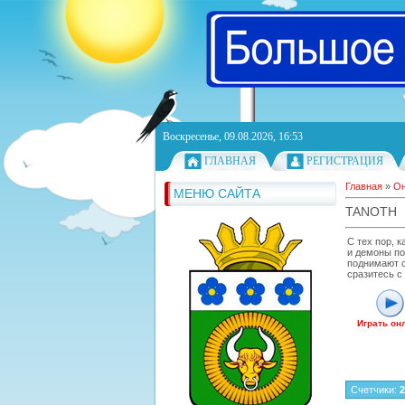
Воскресенье, 09.08.2026, 16:53
ГЛАВНАЯ
РЕГИСТРАЦИЯ
Главная
»
Он
МЕНЮ САЙТА
TANOTH
С тех пор, к
и демоны по
поднимают с
сразитесь с
Играть он
Счетчики
:
2