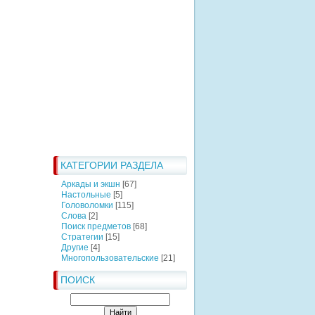
КАТЕГОРИИ РАЗДЕЛА
Аркады и экшн
[67]
Настольные
[5]
Головоломки
[115]
Слова
[2]
Поиск предметов
[68]
Стратегии
[15]
Другие
[4]
Многопользовательские
[21]
ПОИСК