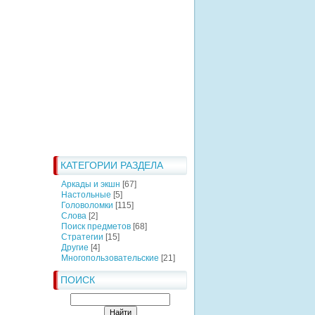
КАТЕГОРИИ РАЗДЕЛА
Аркады и экшн
[67]
Настольные
[5]
Головоломки
[115]
Слова
[2]
Поиск предметов
[68]
Стратегии
[15]
Другие
[4]
Многопользовательские
[21]
ПОИСК