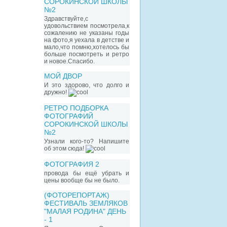
СОРОКИНСКОЙ ШКОЛЫ
№2
Здравствуйте,с
удовольствием посмотрела,к
сожалению не указаны годы
на фото,я уехала в детстве и
мало,что помню,хотелось бы
больше посмотреть и ретро
и новое.Спасибо.
МОЙ ДВОР
И это здорово, что долго и
дружно!
РЕТРО ПОДБОРКА
ФОТОГРАФИЙ
СОРОКИНСКОЙ ШКОЛЫ
№2
Узнали кого-то? Напишите
об этом сюда!
ФОТОГРАФИЯ 2
провода бы ещё убрать и
цены вообще бы не было.
(ФОТОРЕПОРТАЖ)
ФЕСТИВАЛЬ ЗЕМЛЯКОВ
"МАЛАЯ РОДИНА" ДЕНЬ
- 1