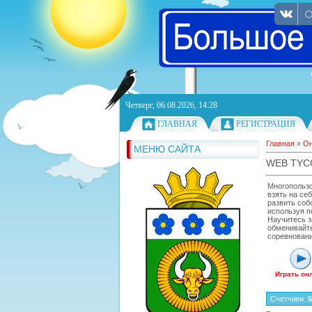
Четверг, 06.08.2026, 14:28
ГЛАВНАЯ
РЕГИСТРАЦИЯ
Главная
»
Он
МЕНЮ САЙТА
WEB TY
Многопользо
взять на себ
развить соб
используя п
Научитесь з
обменивайте
соревновани
Играть он
Счетчики
:
5