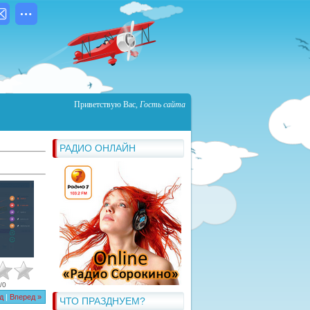
Приветствую Вас
,
Гость сайта
РАДИО ОНЛАЙН
/
0
д
|
Вперед »
ЧТО ПРАЗДНУЕМ?