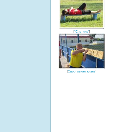
[
"Спутник"
]
[
Спортивная жизнь
]