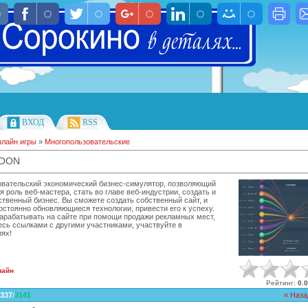
ВХОД
RSS
лайн игры
»
Многопользовательские
COON
вательский экономический бизнес-симулятор, позволяющий
я роль веб-мастера, стать во главе веб-индустрии, создать и
ственный бизнес. Вы сможете создать собственный сайт, и
остоянно обновляющиеся технологии, привести его к успеху.
арабатывать на сайте при помощи продажи рекламных мест,
сь ссылками с другими участниками, участвуйте в
ях!
лайн
Рейтинг
:
0.0
337
/
3141
« Наза