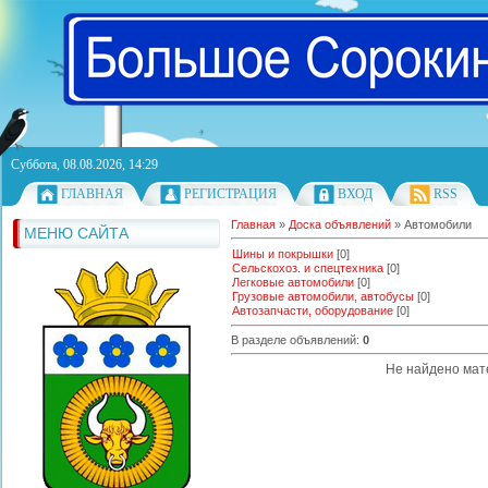
Суббота, 08.08.2026, 14:29
ГЛАВНАЯ
РЕГИСТРАЦИЯ
ВХОД
RSS
Главная
»
Доска объявлений
» Автомобили
МЕНЮ САЙТА
Шины и покрышки
[0]
Сельскохоз. и спецтехника
[0]
Легковые автомобили
[0]
Грузовые автомобили, автобусы
[0]
Автозапчасти, оборудование
[0]
В разделе объявлений
:
0
Не найдено мат