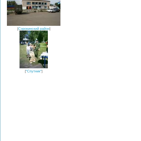
[
Сорокинский район
]
[
"Спутник"
]