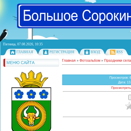
Пятница, 07.08.2026, 10:35
ГЛАВНАЯ
РЕГИСТРАЦИЯ
ВХОД
RSS
Главная
»
Фотоальбом
»
Праздники села
МЕНЮ САЙТА
Просмотров
: 
Дата
: 13
Просмотреть