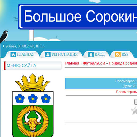
Суббота, 08.08.2026, 01:35
ГЛАВНАЯ
РЕГИСТРАЦИЯ
ВХОД
RSS
Главная
»
Фотоальбом
»
Природа родног
МЕНЮ САЙТА
Просмотров
:
Дата
: 25
Просмотреть