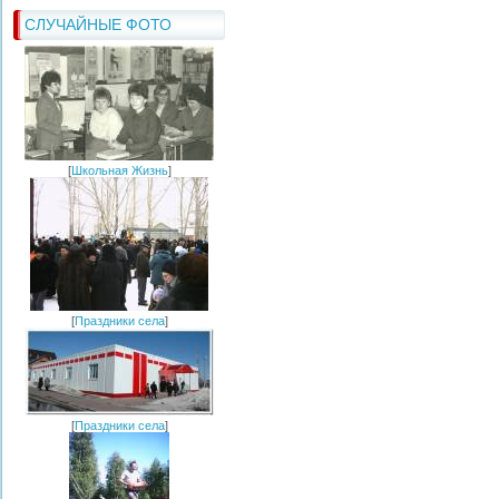
СЛУЧАЙНЫЕ ФОТО
[
Школьная Жизнь
]
[
Праздники села
]
[
Праздники села
]