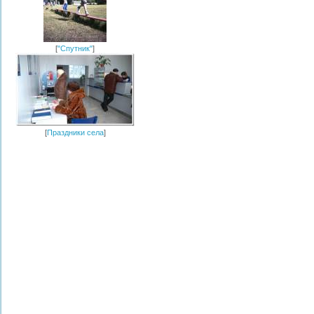
[
"Спутник"
]
[
Праздники села
]