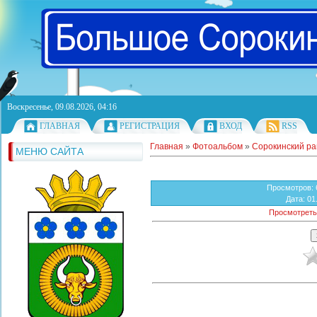
Воскресенье, 09.08.2026, 04:16
ГЛАВНАЯ
РЕГИСТРАЦИЯ
ВХОД
RSS
Главная
»
Фотоальбом
»
Сорокинский р
МЕНЮ САЙТА
Просмотров
:
Дата
: 01
Просмотреть