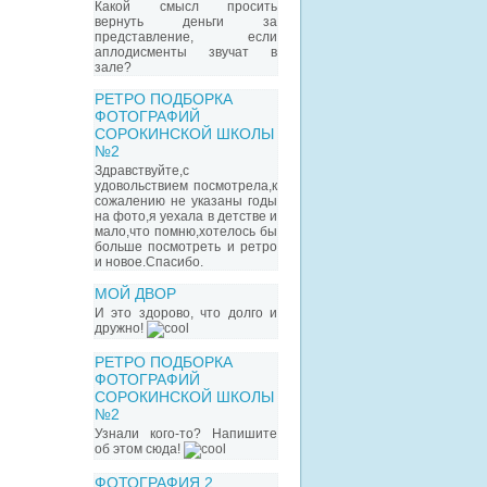
Какой смысл просить
вернуть деньги за
представление, если
аплодисменты звучат в
зале?
РЕТРО ПОДБОРКА
ФОТОГРАФИЙ
СОРОКИНСКОЙ ШКОЛЫ
№2
Здравствуйте,с
удовольствием посмотрела,к
сожалению не указаны годы
на фото,я уехала в детстве и
мало,что помню,хотелось бы
больше посмотреть и ретро
и новое.Спасибо.
МОЙ ДВОР
И это здорово, что долго и
дружно!
РЕТРО ПОДБОРКА
ФОТОГРАФИЙ
СОРОКИНСКОЙ ШКОЛЫ
№2
Узнали кого-то? Напишите
об этом сюда!
ФОТОГРАФИЯ 2