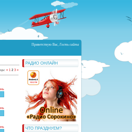
Приветствую Вас
,
Гость сайта
РАДИО ОНЛАЙН
ицы
:
«
1
2
3
»
знь
знь
знь
ЧТО ПРАЗДНУЕМ?