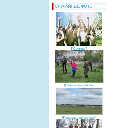
СЛУЧАЙНЫЕ ФОТО
[
"Спутник"
]
[
Наши мероприятия
]
[
Природа родного края
]