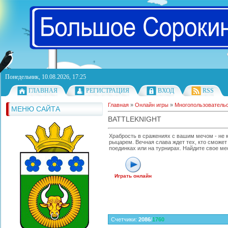
Понедельник, 10.08.2026, 17:25
ГЛАВНАЯ
РЕГИСТРАЦИЯ
ВХОД
RSS
Главная
»
Онлайн игры
»
Многопользователь
МЕНЮ САЙТА
BATTLEKNIGHT
Храбрость в сражениях с вашим мечом - не 
рыцарем. Вечная слава ждет тех, кто сможет 
поединках или на турнирах. Найдите свое ме
Играть онлайн
Счетчики
:
2086
/
1760