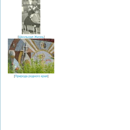
[
Школьная Жизнь
]
[
Природа родного края
]