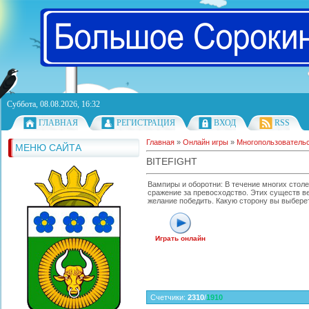
Суббота, 08.08.2026, 16:32
ГЛАВНАЯ
РЕГИСТРАЦИЯ
ВХОД
RSS
Главная
»
Онлайн игры
»
Многопользователь
МЕНЮ САЙТА
BITEFIGHT
Вампиры и оборотни: В течение многих стол
сражение за превосходство. Этих существ ве
желание победить. Какую сторону вы выбере
Играть онлайн
Счетчики
:
2310
/
1910