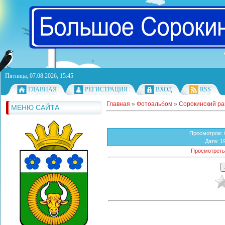
Пятница, 07.08.2026, 15:45
ГЛАВНАЯ
РЕГИСТРАЦИЯ
ВХОД
RSS
Главная
»
Фотоальбом
»
Сорокинский р
МЕНЮ САЙТА
Просмотров
:
Дата
: 1
Просмотреть