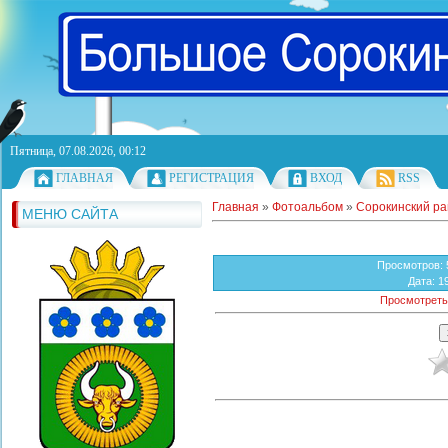
Пятница, 07.08.2026, 00:12
ГЛАВНАЯ
РЕГИСТРАЦИЯ
ВХОД
RSS
Главная
»
Фотоальбом
»
Сорокинский р
МЕНЮ САЙТА
Просмотров
:
Дата
: 1
Просмотреть