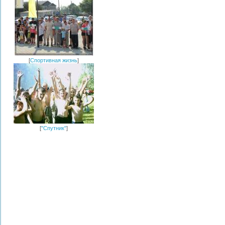
[
Спортивная жизнь
]
[
"Спутник"
]