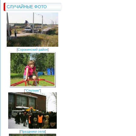
СЛУЧАЙНЫЕ ФОТО
[
Сорокинский район
]
[
"Спутник"
]
[
Праздники села
]