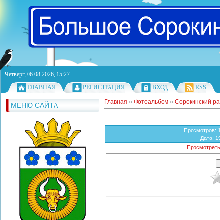
Четверг, 06.08.2026, 15:27
ГЛАВНАЯ
РЕГИСТРАЦИЯ
ВХОД
RSS
Главная
»
Фотоальбом
»
Сорокинский р
МЕНЮ САЙТА
Просмотров
: 
Дата
: 1
Просмотреть