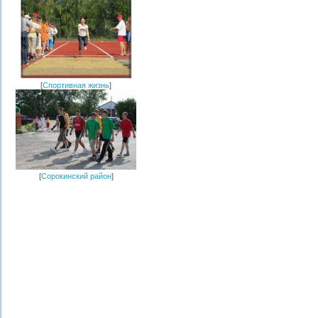
[
Спортивная жизнь
]
[
Сорокинский район
]