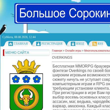
Суббота, 08.08.2026, 12:44
ГЛАВНАЯ
РЕГИСТРАЦИЯ
ВХОД
RSS
Главная
»
Онлайн игры
»
Многопользователь
МЕНЮ САЙТА
OVERKINGS
Бесплатная MMORPG браузерна
фэнтези Overkings по своей бо
широким игровым возможностя
сюжету ничуть не уступает со
компьютерным играм и RPG он
требующим установки клиента.
При регистрации в игре Вам п
выбор восемь основных класс
ассасин, маг, ведьма, чародейк
варвар, амазонка. Каждый кла