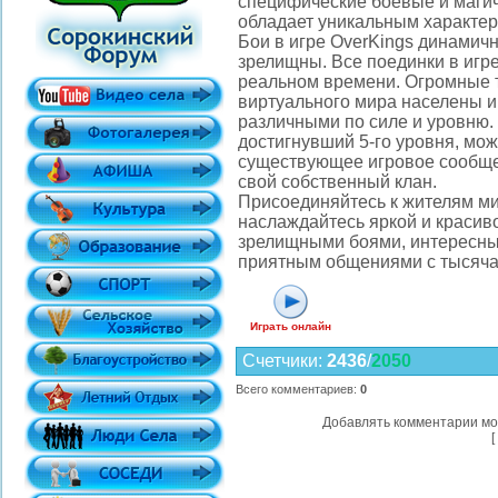
специфические боевые и магич
обладает уникальным характе
Бои в игре OverKings динамич
зрелищны. Все поединки в игре
реальном времени. Огромные 
виртуального мира населены 
различными по силе и уровню.
достигнувший 5-го уровня, мож
существующее игровое сообще
свой собственный клан.
Присоединяйтесь к жителям ми
наслаждайтесь яркой и красив
зрелищными боями, интересны
приятным общениями с тысячам
Играть онлайн
Счетчики
:
2436
/
2050
Всего комментариев
:
0
Добавлять комментарии мо
[