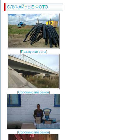
СЛУЧАЙНЫЕ ФОТО
[
Праздники села
]
[
Сорокинский район
]
[
Сорокинский район
]