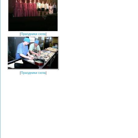
[
Праздники села
]
[
Праздники села
]