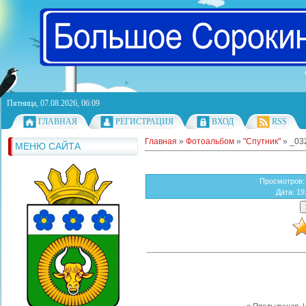
Пятница, 07.08.2026, 06:09
ГЛАВНАЯ
РЕГИСТРАЦИЯ
ВХОД
RSS
Главная
»
Фотоальбом
»
"Спутник"
» _03
МЕНЮ САЙТА
Просмотров
:
Дата
: 19