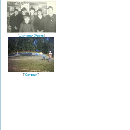
[
Школьная Жизнь
]
[
"Спутник"
]