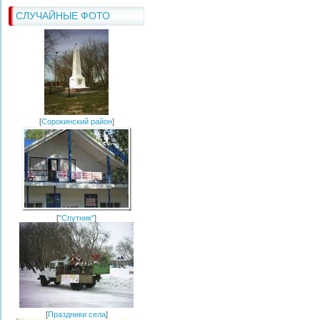
СЛУЧАЙНЫЕ ФОТО
[
Сорокинский район
]
[
"Спутник"
]
[
Праздники села
]