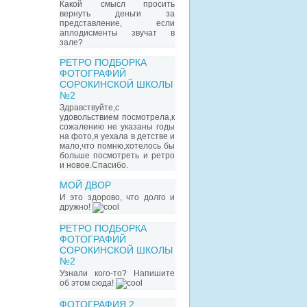
Какой смысл просить
вернуть деньги за
представление, если
аплодисменты звучат в
зале?
РЕТРО ПОДБОРКА
ФОТОГРАФИЙ
СОРОКИНСКОЙ ШКОЛЫ
№2
Здравствуйте,с
удовольствием посмотрела,к
сожалению не указаны годы
на фото,я уехала в детстве и
мало,что помню,хотелось бы
больше посмотреть и ретро
и новое.Спасибо.
МОЙ ДВОР
И это здорово, что долго и
дружно!
РЕТРО ПОДБОРКА
ФОТОГРАФИЙ
СОРОКИНСКОЙ ШКОЛЫ
№2
Узнали кого-то? Напишите
об этом сюда!
ФОТОГРАФИЯ 2