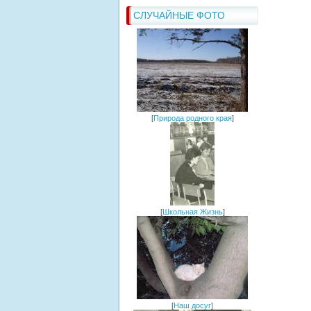
СЛУЧАЙНЫЕ ФОТО
[
Природа родного края
]
[
Школьная Жизнь
]
[
Наш досуг
]