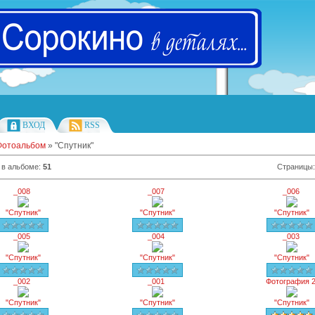
ВХОД
RSS
Фотоальбом
» "Спутник"
 в альбоме
:
51
Страницы
_008
_007
_006
"Спутник"
"Спутник"
"Спутник"
_005
_004
_003
"Спутник"
"Спутник"
"Спутник"
_002
_001
Фотография 
"Спутник"
"Спутник"
"Спутник"