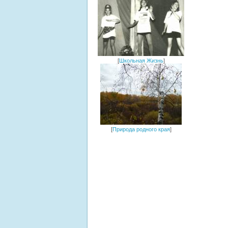
[
Школьная Жизнь
]
[
Природа родного края
]