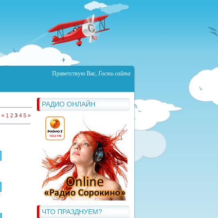
Приветствую Вас
,
Гость сайта
РАДИО ОНЛАЙН
:
«
1
2
3
4
5
»
2
ЧТО ПРАЗДНУЕМ?