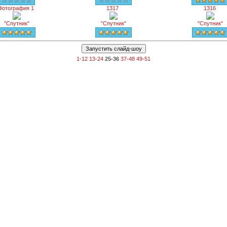
Фотография 1
1317
1316
"Спутник"
"Спутник"
"Спутник"
1-12
13-24
25-36
37-48
49-51