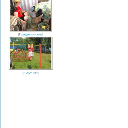
[
Праздники села
]
[
"Спутник"
]