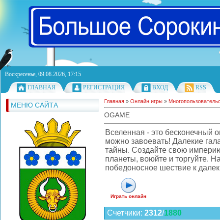
Воскресенье, 09.08.2026, 17:15
ГЛАВНАЯ
РЕГИСТРАЦИЯ
ВХОД
RSS
Главная
»
Онлайн игры
»
Многопользователь
МЕНЮ САЙТА
OGAME
Вселенная - это бесконечный о
можно завоевать! Далекие гал
тайны. Создайте свою империю
планеты, воюйте и торгуйте. Н
победоносное шествие к далек
Играть онлайн
Счетчики
:
2312
/
1880