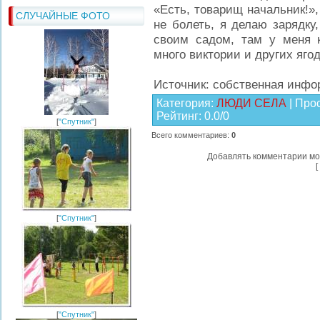
«Есть, товарищ начальник!»
СЛУЧАЙНЫЕ ФОТО
не болеть, я делаю зарядку
своим садом, там у меня к
много виктории и других яго
Источник: собственная инф
Категория
:
ЛЮДИ СЕЛА
|
Про
Рейтинг
:
0.0
/
0
[
"Спутник"
]
Всего комментариев
:
0
Добавлять комментарии мо
[
[
"Спутник"
]
[
"Спутник"
]