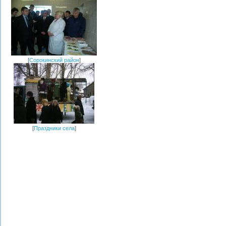
[
Сорокинский район
]
[
Праздники села
]