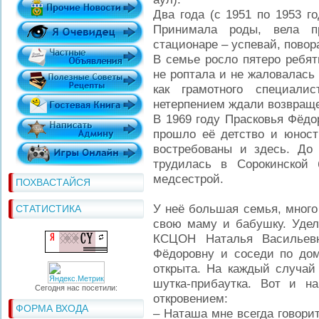
Два года (с 1951 по 1953 г
Принимала роды, вела п
стационаре – успевай, повор
В семье росло пятеро ребят
не роптала и не жаловалась
как грамотного специал
нетерпением ждали возвраще
В 1969 году Прасковья Фёдо
прошло её детство и юност
востребованы и здесь. До
трудилась в Сорокинской 
медсестрой.
ПОХВАСТАЙСЯ
У неё большая семья, много
СТАТИСТИКА
свою маму и бабушку. Удел
КСЦОН Наталья Васильев
Фёдоровну и соседи по дому
открыта. На каждый случай
шутка-прибаутка. Вот и 
Сегодня нас посетили:
откровением:
ФОРМА ВХОДА
– Наташа мне всегда говорит