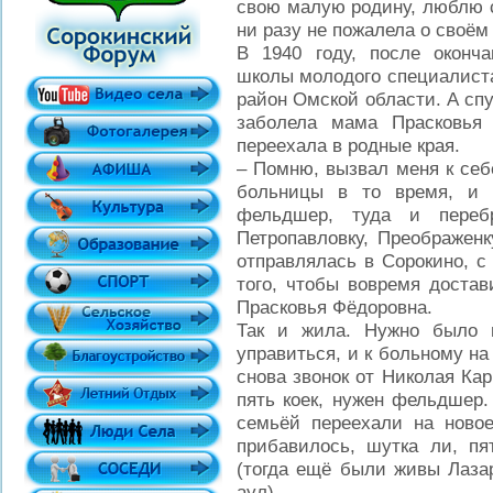
свою малую родину, люблю с
ни разу не пожалела о своём
В 1940 году, после оконч
школы молодого специалиста
район Омской области. А спу
заболела мама Прасковья
переехала в родные края.
– Помню, вызвал меня к себ
больницы в то время, и 
фельдшер, туда и переб
Петропавловку, Преображенк
отправлялась в Сорокино, с
того, чтобы вовремя достав
Прасковья Фёдоровна.
Так и жила. Нужно было 
управиться, и к больному н
снова звонок от Николая Ка
пять коек, нужен фельдшер.
семьёй переехали на новое
прибавилось, шутка ли, п
(тогда ещё были живы Лазар
аул).