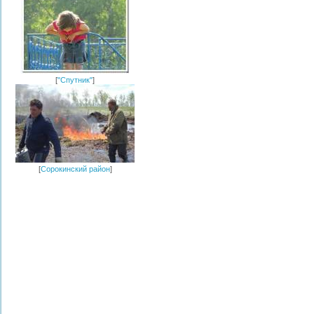
[
"Спутник"
]
[
Сорокинский район
]