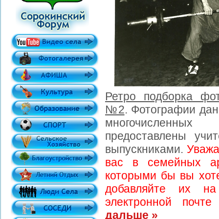
Ретро подборка фо
№2
. Фотографии да
многочисленных
предоставлены учи
выпускниками.
Уважа
вас в семейных ар
которыми бы вы хоте
добавляйте их н
электронной почте
дальше »