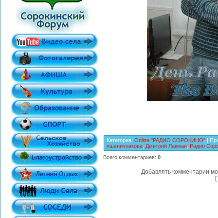
Категория
:
Online "РАДИО СОРОКИНО"
|
Пр
пшеничникова
,
Дмитрий Лакман
,
Радио Сор
Всего комментариев
:
0
Добавлять комментарии мо
[