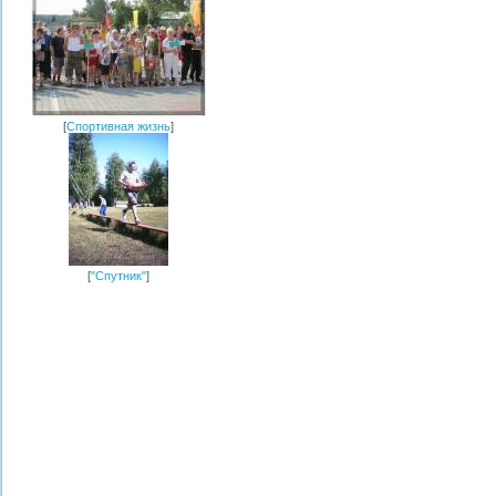
[
Спортивная жизнь
]
[
"Спутник"
]