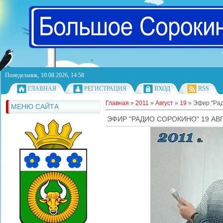
Понедельник, 10.08.2026, 14:58
ГЛАВНАЯ
РЕГИСТРАЦИЯ
ВХОД
RSS
Главная
»
2011
»
Август
»
19
» Эфир "Ради
МЕНЮ САЙТА
ЭФИР "РАДИО СОРОКИНО" 19 АВГУ