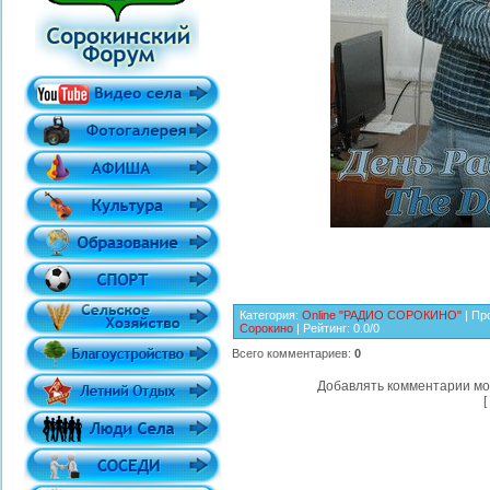
Категория
:
Online "РАДИО СОРОКИНО"
|
Пр
Сорокино
|
Рейтинг
:
0.0
/
0
Всего комментариев
:
0
Добавлять комментарии мо
[