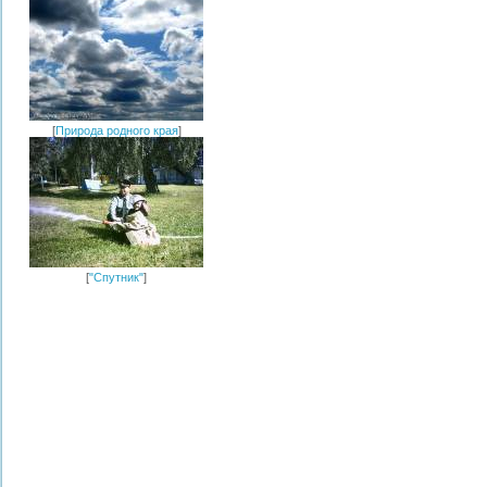
[
Природа родного края
]
[
"Спутник"
]