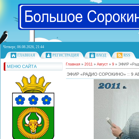
Четверг, 06.08.2026, 21:44
ГЛАВНАЯ
РЕГИСТРАЦИЯ
ВХОД
RSS
Главная
»
2011
»
Август
»
9
» ЭФИР «Радио
МЕНЮ САЙТА
ЭФИР «РАДИО СОРОКИНО» :: 9 АВГ