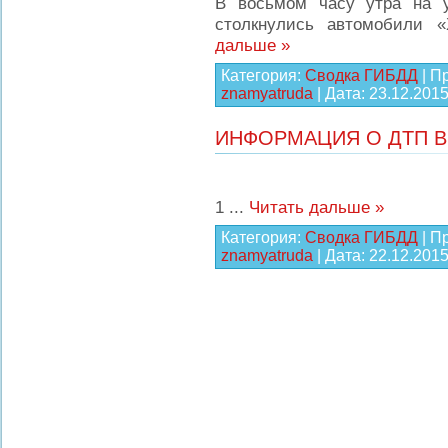
В восьмом часу утра на у
столкнулись автомобили 
дальше »
Категория:
Сводка ГИБДД
| П
znamyatruda
| Дата:
23.12.201
ИНФОРМАЦИЯ О ДТП В
1
...
Читать дальше »
Категория:
Сводка ГИБДД
| П
znamyatruda
| Дата:
22.12.201