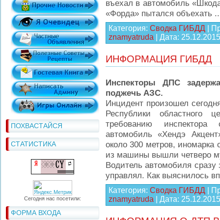
въехал в автомобиль «Шкод
«Форда» пытался объехать
.
Категория:
Сводка ГИБДД
| П
znamyatruda
| Дата:
25.12.201
ИНФОРМАЦИЯ ГИБДД
Инспекторы ДПС задержа
поджечь АЗС.
Инцидент произошел сегодня,
Республики областного ц
требованию инспектора
ПОХВАСТАЙСЯ
автомобиль «Хендэ Акцент
около 300 метров, иномарка 
СТАТИСТИКА
из машины вышли четверо м
Водитель автомобиля сразу 
управлял. Как выяснилось в
Категория:
Сводка ГИБДД
| П
znamyatruda
| Дата:
25.12.201
Сегодня нас посетили:
ФОРМА ВХОДА