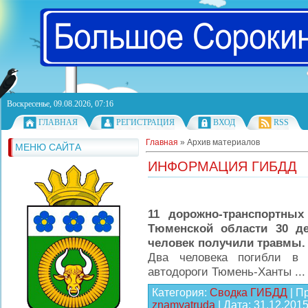
Воскресенье, 09.08.2026, 07:16
ГЛАВНАЯ
РЕГИСТРАЦИЯ
ВХОД
RSS
Главная
»
Архив материалов
МЕНЮ САЙТА
ИНФОРМАЦИЯ ГИБДД
11 дорожно-транспортных
Тюменской области 30 де
человек получили травмы.
Два человека погибли в 
автодороги Тюмень-Ханты
..
Категория:
Сводка ГИБДД
| П
znamyatruda
| Дата:
31.12.201