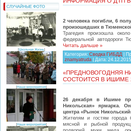
ИНФОРМАЦИЯ О ДТП В
СЛУЧАЙНЫЕ ФОТО
2 человека погибли, 6 пол
произошедших в Тюменской
Трагедия произошла окол
федеральной автодороги 
Читать дальше »
[
Школьная Жизнь
]
Категория:
Сводка ГИБДД
| П
znamyatruda
| Дата:
24.12.201
«ПРЕДНОВОГОДНЯЯ Н
СОСТОИТСЯ В ИШИМЕ 
[
Наши мероприятия
]
26 декабря в Ишиме про
Никольская» ярмарка. Он
центра «Рынок Никольский» 
Жителям и гостям города 
мясной и рыбной продукц
[
Наши мероприятия
]
подворий, муки, меда, ор