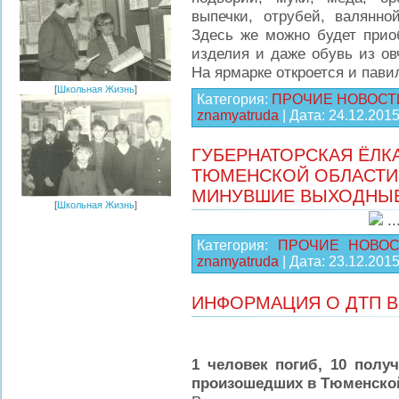
выпечки, отрубей, валянно
Здесь же можно будет прио
изделия и даже обувь из о
На ярмарке откроется и пав
[
Школьная Жизнь
]
Категория:
ПРОЧИЕ НОВОСТ
znamyatruda
| Дата:
24.12.201
ГУБЕРНАТОРСКАЯ ЁЛК
ТЮМЕНСКОЙ ОБЛАСТИ
МИНУВШИЕ ВЫХОДНЫ
[
Школьная Жизнь
]
.
Категория:
ПРОЧИЕ НОВОС
znamyatruda
| Дата:
23.12.201
ИНФОРМАЦИЯ О ДТП В
1 человек погиб, 10 полу
произошедших в Тюменской