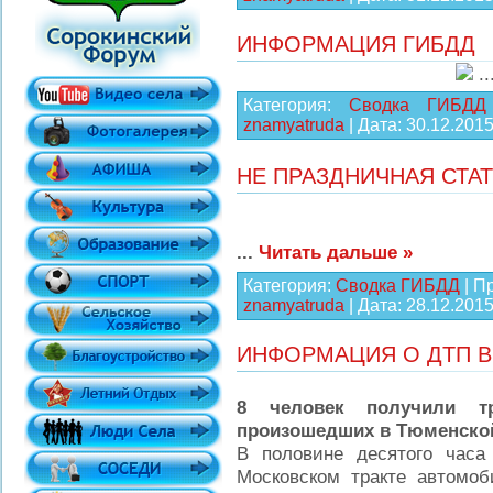
ИНФОРМАЦИЯ ГИБДД
.
Категория:
Сводка ГИБДД
znamyatruda
| Дата:
30.12.201
НЕ ПРАЗДНИЧНАЯ СТА
...
Читать дальше »
Категория:
Сводка ГИБДД
| П
znamyatruda
| Дата:
28.12.201
ИНФОРМАЦИЯ О ДТП В
8 человек получили т
произошедших в Тюменской
В половине десятого час
Московском тракте автомо